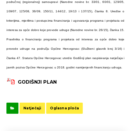
područnoj (regionalnoj) samoupravi (Narodne novine br. 33/01, 60/01, 129/05,
109/07, 125/08, 36/09, 150/11, 144/12, 19/13 i 137/15), članka 8. Uredbe o
kriterijima, mjerilima i postupcima financiranja i ugovaranja programa i projekata od
interesa za opće dobro koje provode udruge (Narodne novine br. 26/15), članka 15.
Pravilnika o financiranju programa i projekata od interesa za opće dobro koje
provode udruge na području Općine Hercegovac (Službeni glasnik broj 3/16) i
članka 47. Statuta Općine Hercegovac utvrdio Godišnji plan raspisivanja natječaja i
javnih poziva Općine Hercegovac u 2018. godini namijenjenih financiranju udruga.
GODIŠNJI PLAN
Natječaji
Oglasna ploča