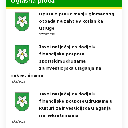
Oglasna ploča
Uputa o preuzimanju glomaznog
otpada na zahtjev korisnika
usluge
27/05/2026
Javni natječaj za dodjelu
financijske potpore
sportskim udrugama
za investicijska ulaganja na
nekretninama
15/05/2026
Javni natječaj za dodjelu
financijske potpore udrugama u
kulturi za investicijska ulaganja
na nekretninama
15/05/2026