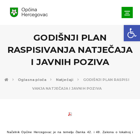
Open toolbar
GODIŠNJI PLAN
RASPISIVANJA NATJEČAJA
I JAVNIH POZIVA
Oglasna ploča
Natječaji
GODIŠNJI PLAN RASPISI
VANJA NATJEČAJA I JAVNIH POZIVA
Načelnik Općine Hercegovac je na temelju članka 42. i 48. Zakona o lokalnoj i