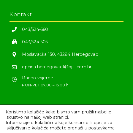
Kontakt
043/524-560
043/524-505
Moslavačka 150, 43284 Hercegovac
opcina.hercegovac1@bj.t-com.hr
Radno vrijeme
PON-PET 07.00 – 15.00 h
Koristimo kolačiće kako bismo vam pružili najbolje
iskustvo na našoj web stranici.
Informacije o kolačićima koje koristimo ili opcije za
Sva prava pridržana © 2022 - opcinahercegovac.hr
isključivanje kolačića možete pronaći u
postavkama
.