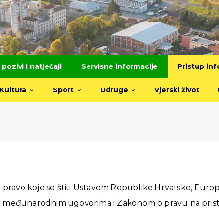
 pozivi i natječaji
Servisne informacije
Pristup in
Kultura
Sport
Udruge
Vjerski život
o pravo koje se štiti Ustavom Republike Hrvatske, Eur
 međunarodnim ugovorima i Zakonom o pravu na pristup