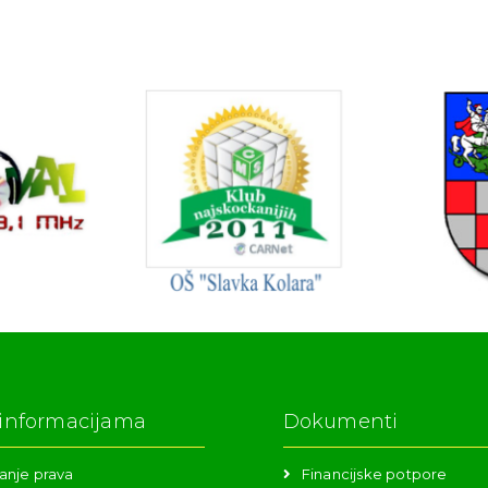
 informacijama
Dokumenti
anje prava
Financijske potpore