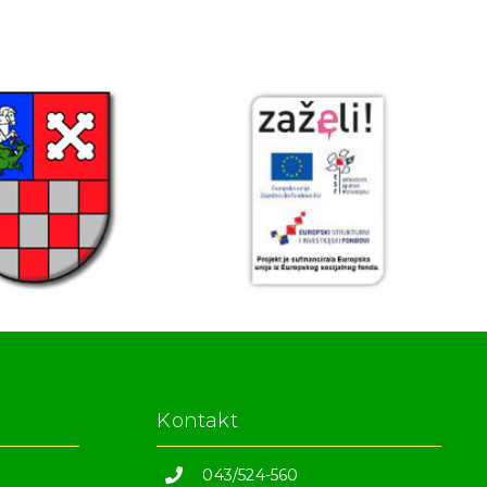
Kontakt
043/524-560