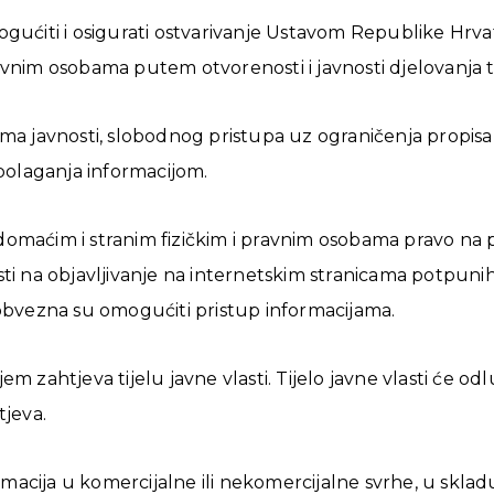
ogućiti i osigurati ostvarivanje Ustavom Republike Hrv
vnim osobama putem otvorenosti i javnosti djelovanja tij
lima javnosti, slobodnog pristupa uz ograničenja propi
spolaganja informacijom.
domaćim i stranim fizičkim i pravnim osobama pravo na 
i na objavljivanje na internetskim stranicama potpunih i
 obvezna su omogućiti pristup informacijama.
 zahtjeva tijelu javne vlasti. Tijelo javne vlasti će odlu
jeva.
macija u komercijalne ili nekomercijalne svrhe, u skl