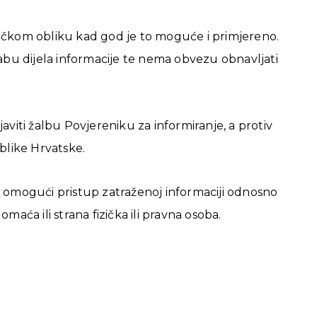
ničkom obliku kad god je to moguće i primjereno.
rabu dijela informacije te nema obvezu obnavljati
aviti žalbu Povjereniku za informiranje, a protiv
like Hrvatske.
da omogući pristup zatraženoj informaciji odnosno
aća ili strana fizička ili pravna osoba.