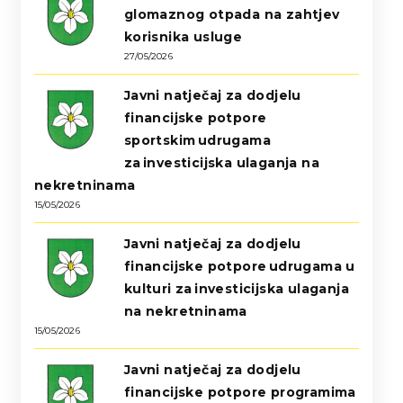
glomaznog otpada na zahtjev
korisnika usluge
27/05/2026
Javni natječaj za dodjelu
financijske potpore
sportskim udrugama
za investicijska ulaganja na
nekretninama
15/05/2026
Javni natječaj za dodjelu
financijske potpore udrugama u
kulturi za investicijska ulaganja
na nekretninama
15/05/2026
Javni natječaj za dodjelu
financijske potpore programima