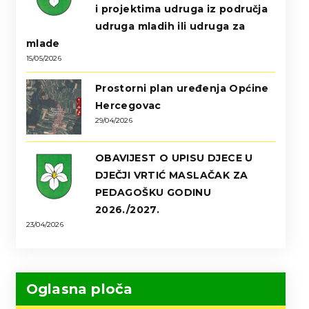
i projektima udruga iz područja
udruga mladih ili udruga za
mlade
15/05/2026
Prostorni plan uređenja Općine
Hercegovac
29/04/2026
OBAVIJEST O UPISU DJECE U
DJEČJI VRTIĆ MASLAČAK ZA
PEDAGOŠKU GODINU
2026./2027.
23/04/2026
Oglasna ploča