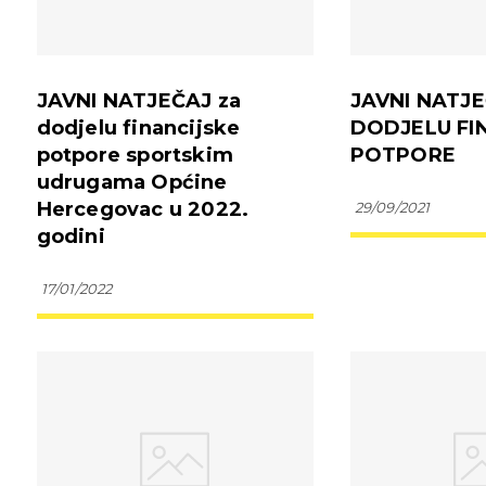
JAVNI NATJEČAJ za
JAVNI NATJ
dodjelu financijske
DODJELU FI
potpore sportskim
POTPORE
udrugama Općine
Hercegovac u 2022.
29/09/2021
godini
17/01/2022