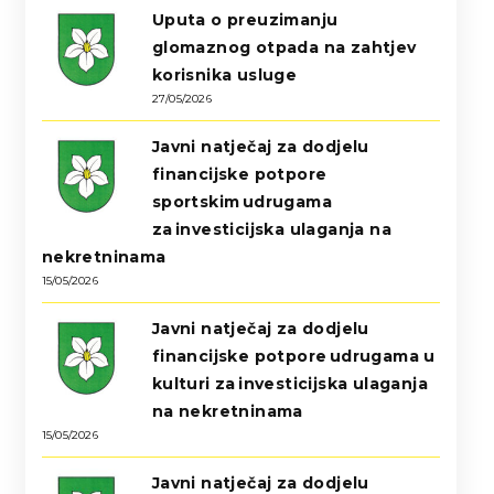
Uputa o preuzimanju
glomaznog otpada na zahtjev
korisnika usluge
27/05/2026
Javni natječaj za dodjelu
financijske potpore
sportskim udrugama
za investicijska ulaganja na
nekretninama
15/05/2026
Javni natječaj za dodjelu
financijske potpore udrugama u
kulturi za investicijska ulaganja
na nekretninama
15/05/2026
Javni natječaj za dodjelu