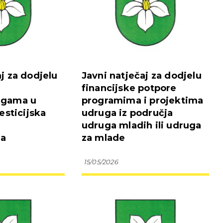
aj za dodjelu
Javni natječaj za dodjelu
financijske potpore
ugama u
programima i projektima
vesticijska
udruga iz područja
udruga mladih ili udruga
ma
za mlade
15/05/2026