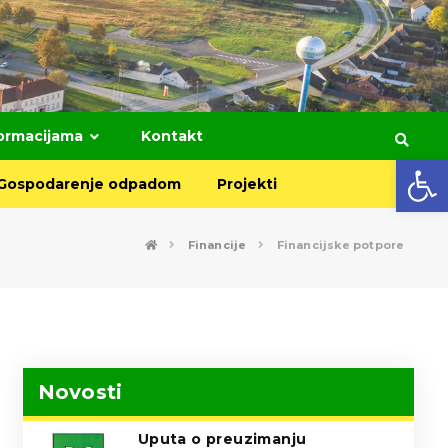
formacijama
Kontakt
Open toolbar
Gospodarenje odpadom
Projekti
Financije
Financijske potpore
Novosti
Uputa o preuzimanju