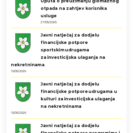
Uputa o preuzimanju glomaznog
otpada na zahtjev korisnika
usluge
27/05/2026
Javni natječaj za dodjelu
financijske potpore
sportskim udrugama
za investicijska ulaganja na
nekretninama
15/05/2026
Javni natječaj za dodjelu
financijske potpore udrugama u
kulturi za investicijska ulaganja
na nekretninama
15/05/2026
Javni natječaj za dodjelu