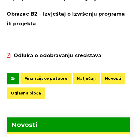
Obrazac B2 – Izvještaj o izvršenju programa
ili projekta
Odluka o odobravanju sredstava
Financijske potpore
Natječaji
Novosti
Oglasna ploča
Novosti