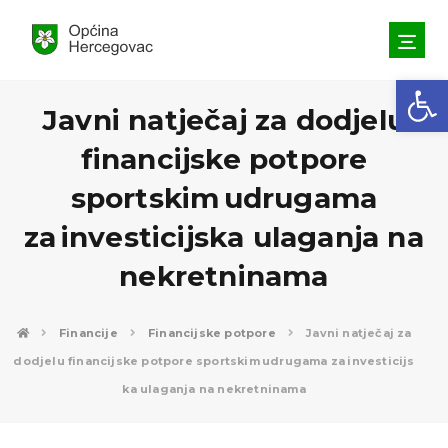
Open toolbar
Javni natječaj za dodjelu
financijske potpore
sportskim udrugama
za investicijska ulaganja na
nekretninama
Financije
Financijske potpore
Javni natječaj za
dodjelu financijske potpore sportskim udrugama za investicijs
ka ulaganja na nekretninama