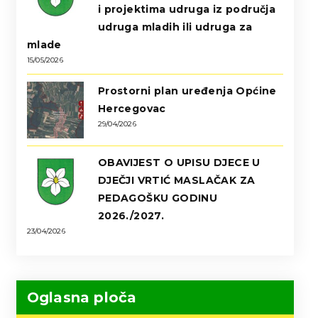
i projektima udruga iz područja
udruga mladih ili udruga za
mlade
15/05/2026
Prostorni plan uređenja Općine
Hercegovac
29/04/2026
OBAVIJEST O UPISU DJECE U
DJEČJI VRTIĆ MASLAČAK ZA
PEDAGOŠKU GODINU
2026./2027.
23/04/2026
Oglasna ploča