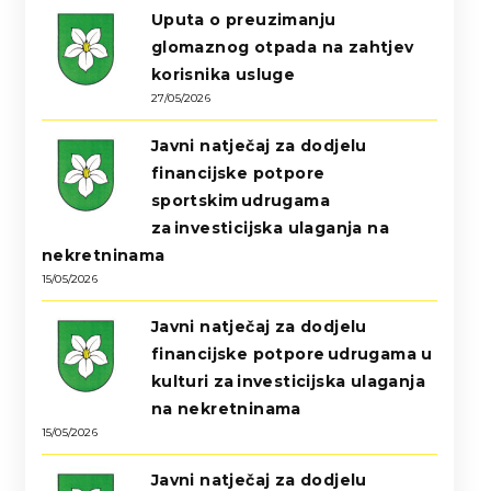
Uputa o preuzimanju
glomaznog otpada na zahtjev
korisnika usluge
27/05/2026
Javni natječaj za dodjelu
financijske potpore
sportskim udrugama
za investicijska ulaganja na
nekretninama
15/05/2026
Javni natječaj za dodjelu
financijske potpore udrugama u
kulturi za investicijska ulaganja
na nekretninama
15/05/2026
Javni natječaj za dodjelu