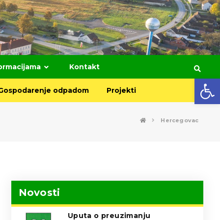
formacijama
Kontakt
Open toolbar
Gospodarenje odpadom
Projekti
Hercegovac
Novosti
Uputa o preuzimanju