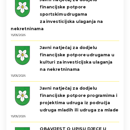
financijske potpore
sportskim udrugama
za investicijska ulaganja na
nekretninama
15/05/2026
Javni natječaj za dodjelu
financijske potpore udrugama u
kulturi za investicijska ulaganja
na nekretninama
15/05/2026
Javni natječaj za dodjelu
financijske potpore programima i
projektima udruga iz područja
udruga mladih ili udruga za mlade
15/05/2026
OBAVIJEST O UPISU DJECE U