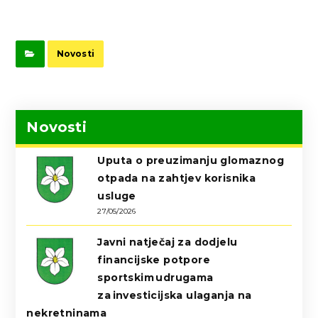
Novosti
Novosti
Uputa o preuzimanju glomaznog
otpada na zahtjev korisnika
usluge
27/05/2026
Javni natječaj za dodjelu
financijske potpore
sportskim udrugama
za investicijska ulaganja na
nekretninama