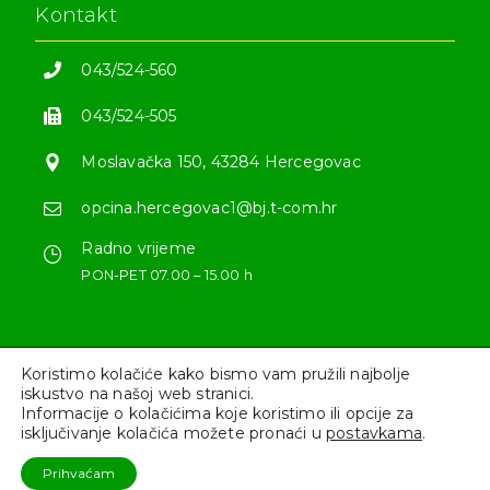
Kontakt
043/524-560
043/524-505
Moslavačka 150, 43284 Hercegovac
opcina.hercegovac1@bj.t-com.hr
Radno vrijeme
PON-PET 07.00 – 15.00 h
Koristimo kolačiće kako bismo vam pružili najbolje
iskustvo na našoj web stranici.
Informacije o kolačićima koje koristimo ili opcije za
Sva prava pridržana © 2022 - opcinahercegovac.hr
isključivanje kolačića možete pronaći u
postavkama
.
Prihvaćam
Izrada web stranica
-
kTdizajn