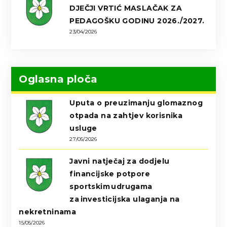
DJEČJI VRTIĆ MASLAČAK ZA
PEDAGOŠKU GODINU 2026./2027.
23/04/2026
Oglasna ploča
Uputa o preuzimanju glomaznog
otpada na zahtjev korisnika
usluge
27/05/2026
Javni natječaj za dodjelu
financijske potpore
sportskim udrugama
za investicijska ulaganja na
nekretninama
15/05/2026