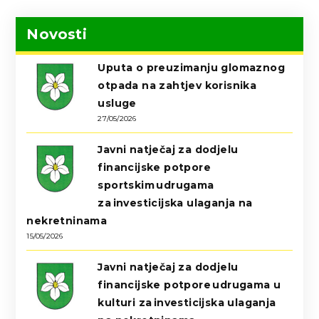
Novosti
Uputa o preuzimanju glomaznog
otpada na zahtjev korisnika
usluge
27/05/2026
Javni natječaj za dodjelu
financijske potpore
sportskim udrugama
za investicijska ulaganja na
nekretninama
15/05/2026
Javni natječaj za dodjelu
financijske potpore udrugama u
kulturi za investicijska ulaganja