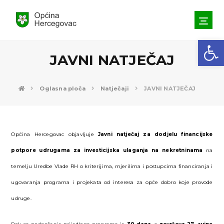
Open toolbar
JAVNI NATJEČAJ
Oglasna ploča
Natječaji
JAVNI NATJEČAJ
Općina Hercegovac objavljuje
Javni natječaj za dodjelu financijske
potpore
udrugama za
investicijska ulaganja na nekretninama
na
temelju Uredbe Vlade RH o kriterijima, mjerilima i postupcima financiranja i
ugovaranja programa i projekata od interesa za opće dobro koje provode
udruge.