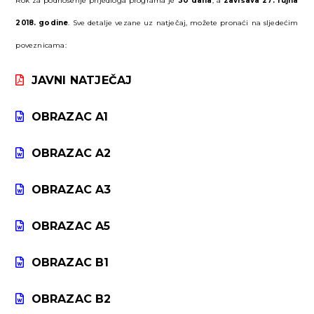
Rok za podnošenje prijedloga programa je
30 dana
, a
završava 27. rujna
2018. godine
. Sve detalje vezane uz natječaj, možete pronaći na sljedećim
poveznicama:
JAVNI NATJEČAJ
OBRAZAC A1
OBRAZAC A2
OBRAZAC A3
OBRAZAC A5
OBRAZAC B1
OBRAZAC B2