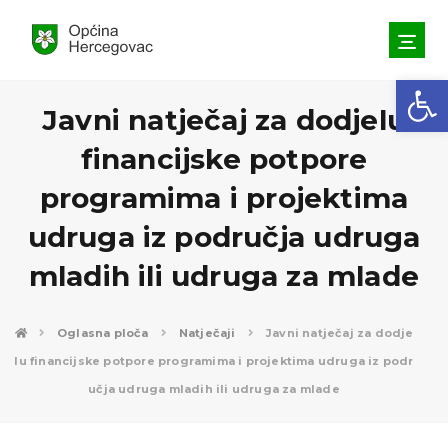
Open toolbar
Javni natječaj za dodjelu
financijske potpore
programima i projektima
udruga iz područja udruga
mladih ili udruga za mlade
Oglasna ploča
Natječaji
Javni natječaj za dodje
lu financijske potpore programima i projektima udruga iz podr
učja udruga mladih ili udruga za mlade