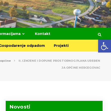
formacijama
Kontakt
Open toolbar
Gospodarenje odpadom
Projekti
 općine
II. IZMJENE I DOPUNE PROSTORNOG PLANA UREĐEN
JA OPĆINE HERCEGOVAC
Novosti