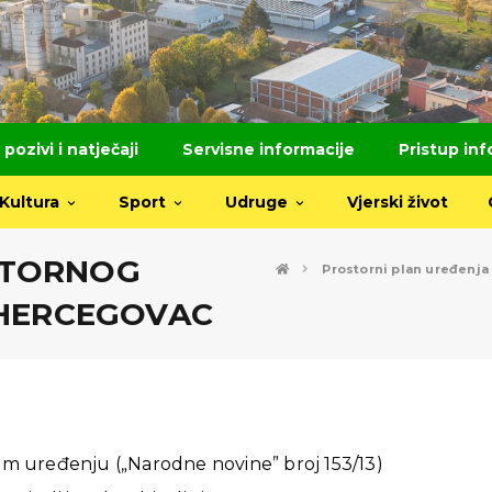
 pozivi i natječaji
Servisne informacije
Pristup in
Kultura
Sport
Udruge
Vjerski život
OSTORNOG
Prostorni plan uređenja
 HERCEGOVAC
om uređenju („Narodne novine” broj 153/13)