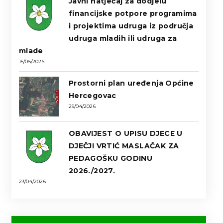
Javni natječaj za dodjelu
financijske potpore programima
i projektima udruga iz područja
udruga mladih ili udruga za
mlade
15/05/2026
Prostorni plan uređenja Općine
Hercegovac
29/04/2026
OBAVIJEST O UPISU DJECE U
DJEČJI VRTIĆ MASLAČAK ZA
PEDAGOŠKU GODINU
2026./2027.
23/04/2026