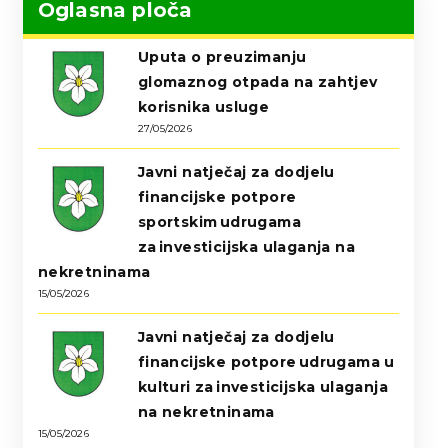
Oglasna ploča
Uputa o preuzimanju
glomaznog otpada na zahtjev
korisnika usluge
27/05/2026
Javni natječaj za dodjelu
financijske potpore
sportskim udrugama
za investicijska ulaganja na
nekretninama
15/05/2026
Javni natječaj za dodjelu
financijske potpore udrugama u
kulturi za investicijska ulaganja
na nekretninama
15/05/2026