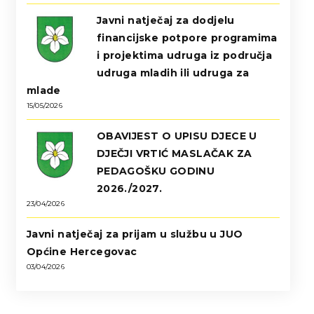
Javni natječaj za dodjelu
financijske potpore programima
i projektima udruga iz područja
udruga mladih ili udruga za
mlade
15/05/2026
OBAVIJEST O UPISU DJECE U
DJEČJI VRTIĆ MASLAČAK ZA
PEDAGOŠKU GODINU
2026./2027.
23/04/2026
Javni natječaj za prijam u službu u JUO
Općine Hercegovac
03/04/2026