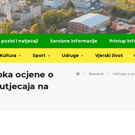
 pozivi i natječaji
Servisne informacije
Pristup in
Kultura
Sport
Udruge
Vjerski život
pka ocjene o
Novosti
Odluka o p
utjecaja na