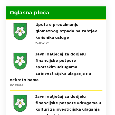
Oglasna ploča
Uputa o preuzimanju
glomaznog otpada na zahtjev
korisnika usluge
27/05/2026
Javni natječaj za dodjelu
financijske potpore
sportskim udrugama
za investicijska ulaganja na
nekretninama
15/05/2026
Javni natječaj za dodjelu
financijske potpore udrugama u
kulturi za investicijska ulaganja