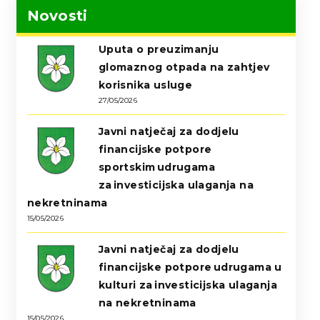
Novosti
Uputa o preuzimanju
glomaznog otpada na zahtjev
korisnika usluge
27/05/2026
Javni natječaj za dodjelu
financijske potpore
sportskim udrugama
za investicijska ulaganja na
nekretninama
15/05/2026
Javni natječaj za dodjelu
financijske potpore udrugama u
kulturi za investicijska ulaganja
na nekretninama
15/05/2026