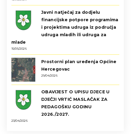
Javni natječaj za dodjelu
financijske potpore programima
i projektima udruga iz područja
udruga mladih ili udruga za
mlade
15/05/2026
Prostorni plan uređenja Općine
Hercegovac
29/04/2026
OBAVIJEST O UPISU DJECE U
DJEČJI VRTIĆ MASLAČAK ZA
PEDAGOŠKU GODINU
2026./2027.
23/04/2026