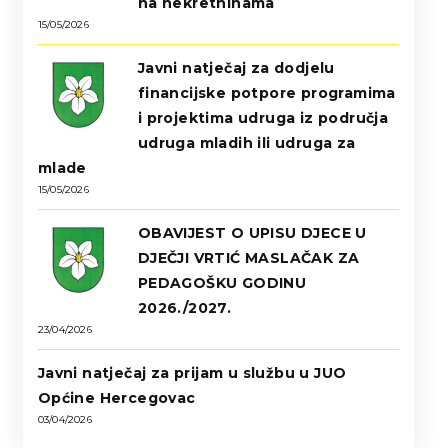
na nekretninama
15/05/2026
Javni natječaj za dodjelu
financijske potpore programima
i projektima udruga iz područja
udruga mladih ili udruga za
mlade
15/05/2026
OBAVIJEST O UPISU DJECE U
DJEČJI VRTIĆ MASLAČAK ZA
PEDAGOŠKU GODINU
2026./2027.
23/04/2026
Javni natječaj za prijam u službu u JUO
Općine Hercegovac
03/04/2026