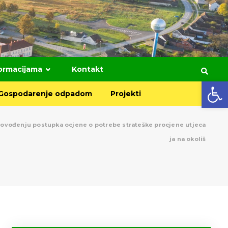
formacijama
Kontakt
Open toolbar
Gospodarenje odpadom
Projekti
rovođenju postupka ocjene o potrebe strateške procjene utjeca
ja na okoliš