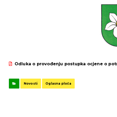
Odluka o provođenju postupka ocjene o potr
Novosti
Oglasna ploča