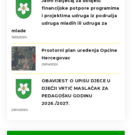
Javni natječaj za dodjelu
financijske potpore programima
i projektima udruga iz područja
udruga mladih ili udruga za
mlade
15/05/2026
Prostorni plan uređenja Općine
Hercegovac
29/04/2026
OBAVIJEST O UPISU DJECE U
DJEČJI VRTIĆ MASLAČAK ZA
PEDAGOŠKU GODINU
2026./2027.
23/04/2026