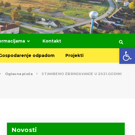
formacijama
Kontakt
Open toolbar
Gospodarenje odpadom
Projekti
Oglasna ploča
STAMBENO ZBRINJAVANJE U 2021.GODINI
Novosti