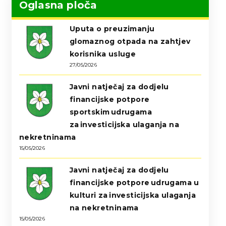
Oglasna ploča
Uputa o preuzimanju
glomaznog otpada na zahtjev
korisnika usluge
27/05/2026
Javni natječaj za dodjelu
financijske potpore
sportskim udrugama
za investicijska ulaganja na
nekretninama
15/05/2026
Javni natječaj za dodjelu
financijske potpore udrugama u
kulturi za investicijska ulaganja
na nekretninama
15/05/2026