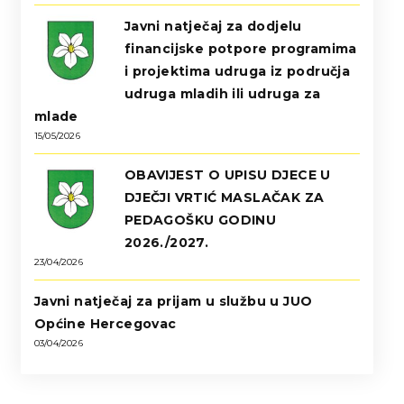
Javni natječaj za dodjelu
financijske potpore programima
i projektima udruga iz područja
udruga mladih ili udruga za
mlade
15/05/2026
OBAVIJEST O UPISU DJECE U
DJEČJI VRTIĆ MASLAČAK ZA
PEDAGOŠKU GODINU
2026./2027.
23/04/2026
Javni natječaj za prijam u službu u JUO
Općine Hercegovac
03/04/2026