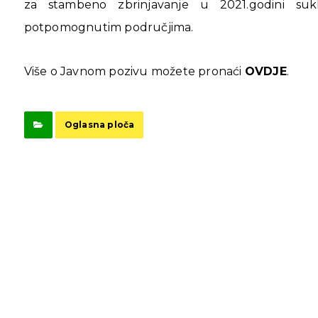
za stambeno zbrinjavanje u 2021.godini s
potpomognutim područjima.
Više o Javnom pozivu možete pronaći
OVDJE
.
Oglasna ploča