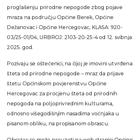
proglašenju prirodne nepogode zbog pojave
mraza na području Općine Berek, Općine
Dežanovac i Općine Hercegovac, KLASA: 920-
03/25-01/04, URBROJ: 2103-20-25-4 od 12. svibnja
2025. god.
Pozivaju se oštećenici, na čijoj je imovini utvrđena
šteta od prirodne nepogode – mraz da prijave
štetu Općinskom povjerenstvu Općine
Hercegovac za procjenu šteta od prirodnih
nepogoda na poljoprivrednim kulturama,
odnosno višegodišnjim nasadima voćnjaka u
pisanom obliku, na propisanom obrascu.
Obrazac se može preuzeti na web stranici Općine