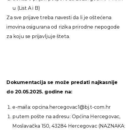
u (List A i B)
Za sve prijave treba navesti da li je oštećena
imovina osigurana od rizika prirodne nepogode
za koju se prijavljuje šteta.
Dokumentacija se može predati najkasnije
do 20.05.2025. godine na:
e-maila: opcina.hercegovac1@bj.t-com.hr
putem pošte na adresu: Općina Hercegovac,
Moslavačka 150, 43284 Hercegovac (NAZNAKA: