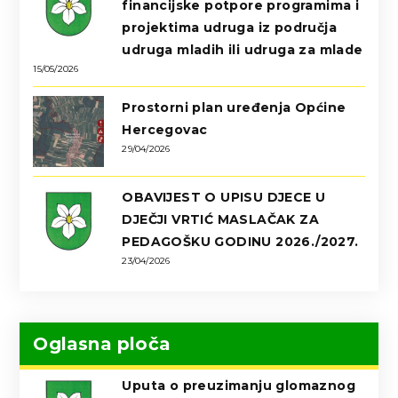
financijske potpore programima i
projektima udruga iz područja
udruga mladih ili udruga za mlade
15/05/2026
Prostorni plan uređenja Općine
Hercegovac
29/04/2026
OBAVIJEST O UPISU DJECE U
DJEČJI VRTIĆ MASLAČAK ZA
PEDAGOŠKU GODINU 2026./2027.
23/04/2026
Oglasna ploča
Uputa o preuzimanju glomaznog