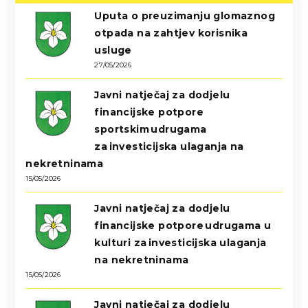
Uputa o preuzimanju glomaznog
otpada na zahtjev korisnika
usluge
27/05/2026
Javni natječaj za dodjelu
financijske potpore
sportskim udrugama
za investicijska ulaganja na
nekretninama
15/05/2026
Javni natječaj za dodjelu
financijske potpore udrugama u
kulturi za investicijska ulaganja
na nekretninama
15/05/2026
Javni natječaj za dodjelu