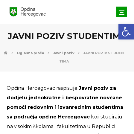
Open toolbar
JAVNI POZIV STUDENTIMA
Oglasna ploča
Javni poziv
JAVNI POZIV STUDEN
TIMA
Općina Hercegovac raspisuje
Javni poziv za
dodjelu jednokratne i bespovratne novčane
pomoći redovnim i izvanrednim studentima
sa područja općine Hercegovac
koji studiraju
na visokim školama i fakultetima u Republici