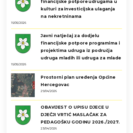
financijske potpore udrugama u
kulturi za investicijska ulaganja
na nekretninama
15/05/2026
Javni natječaj za dodjelu
financijske potpore programima i
projektima udruga iz područja
udruga mladih ili udruga za mlade
15/05/2026
Prostorni plan uređenja Općine
Hercegovac
29/04/2026
OBAVIJEST O UPISU DJECE U
DJEČJI VRTIĆ MASLAČAK ZA
PEDAGOŠKU GODINU 2026./2027.
23/04/2026