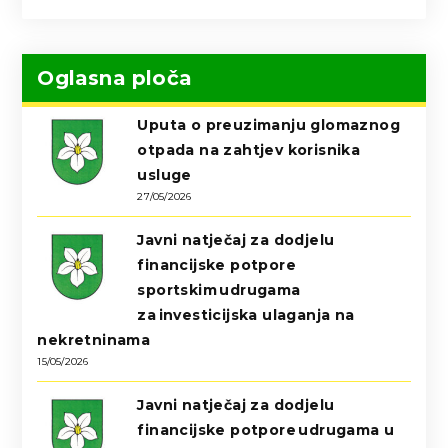
Oglasna ploča
Uputa o preuzimanju glomaznog
otpada na zahtjev korisnika
usluge
27/05/2026
Javni natječaj za dodjelu
financijske potpore
sportskim udrugama
za investicijska ulaganja na
nekretninama
15/05/2026
Javni natječaj za dodjelu
financijske potpore udrugama u