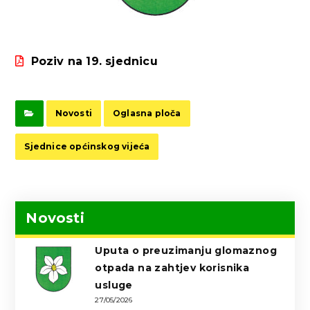
Poziv na 19. sjednicu
Novosti
Oglasna ploča
Sjednice općinskog vijeća
Novosti
Uputa o preuzimanju glomaznog
otpada na zahtjev korisnika
usluge
27/05/2026